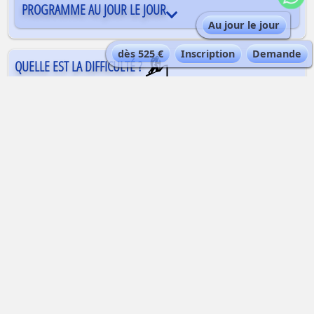
PROGRAMME AU JOUR LE JOUR
Au jour le jour
dès 525 €
Inscription
Demande
QUELLE EST LA DIFFICULTÉ ?
Une bonne santé et une bonne condition
physique sont requises pour enchaîner cette
descente de glacier de plusieurs heures en
altitude. Il est nécessaire de posséder un bon
niveau de ski, maîtrise et contrôle de sa vitesse
et de sa trajectoire, et l’habitude d’évoluer dans
des neiges changeantes et parfois profondes à
cette altitude.
AUTRE FORMULE ?