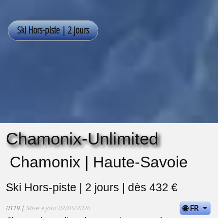
Chamonix-Unlimited
Chamonix | Haute-Savoie
Ski Hors-piste | 2 jours | dès 432 €
🌐 FR
0119 |
Mise à jour 02/05/2026