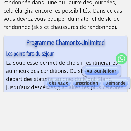
randonnée dans l’une ou l’autre des journées,
cela élargira encore les possibilités. Dans ce cas,
vous devrez vous équiper du matériel de ski de
randonnée (skis et chaussures de randonnée).
Programme Chamonix-Unlimited
Les points forts du séjour
La souplesse permet de choisir les itinéraires
au mieux des conditions. Du ski-safari au
Au jour le jour
départ des stations au pied du Mont-Blanc,
dès 432 €
Inscription
Demande
jusqu’aux descentes glaciaires les plus célèbres
! Possibilité de combiner avec un peu de ski de
randonnée également !
Avantage Alta-Via
Mise à disposition du matériel de sécurité