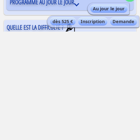
PROGRAMME AU JOUR LE JOUR
Au jour le jour
dès 525 €
Inscription
Demande
QUELLE EST LA DIFFICULTÉ ?
Une bonne santé et une bonne condition
physique sont requises pour enchaîner cette
descente de glacier de plusieurs heures en
altitude. Il est nécessaire de posséder un bon
niveau de ski, maîtrise et contrôle de sa vitesse
et de sa trajectoire, et l’habitude d’évoluer dans
des neiges changeantes et parfois profondes à
cette altitude.
AUTRE FORMULE ?
QUELLE EST LA QUALIFICATION DU GUIDE ?